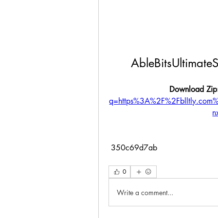
AbleBitsUltimat
Download Zip
q=https%3A%2F%2Fblltly.co
n
 350c69d7ab
0
Write a comment...