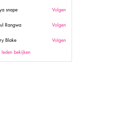
ya snape
Volgen
ul Rangwa
Volgen
ry Blake
Volgen
lake
) leden bekijken