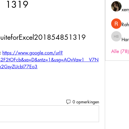
1319
xen
Rah
eSuiteforExcel201854851319
Har
Harry B
Alle (78
: 
https://www.google.com/url?
m%2F2tOFcb&sa=D&sntz=1&usg=AOvVaw1__V7N
x2GsyZUcbI77Eo3
0 opmerkingen