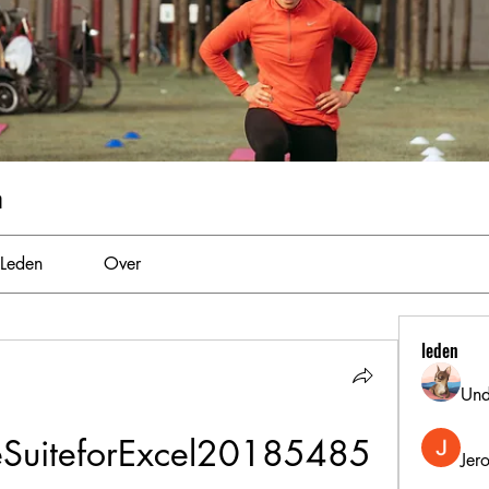
m
Leden
Over
leden
Und
teSuiteforExcel20185485
Jer