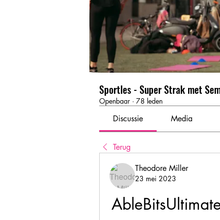
Sportles - Super Strak met Se
Openbaar
·
78 leden
Discussie
Media
Terug
Theodore Miller
23 mei 2023
AbleBitsUltima