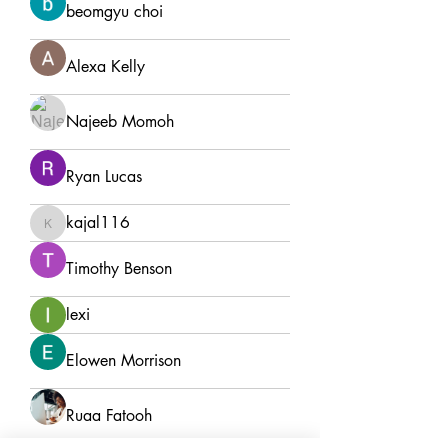
beomgyu choi
Alexa Kelly
Najeeb Momoh
Ryan Lucas
kajal116
kajal116
Timothy Benson
lexi
Elowen Morrison
Ruaa Fatooh