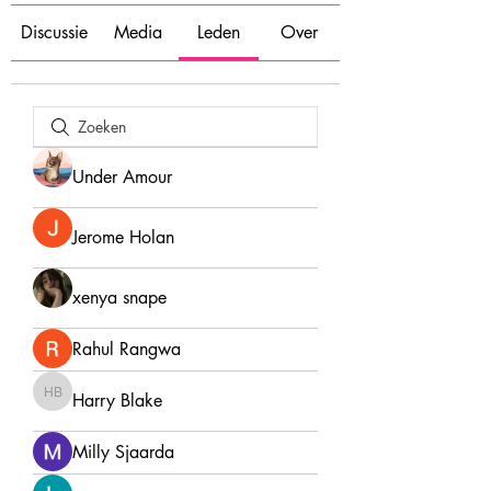
Discussie
Media
Leden
Over
Under Amour
Jerome Holan
xenya snape
Rahul Rangwa
Harry Blake
Harry Blake
Milly Sjaarda