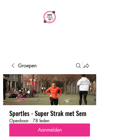
SUPER STRAK
MET SEM
Groepen
Sportles - Super Strak met Sem
Openbaar
·
78 leden
Aanmelden