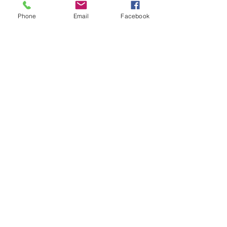
Yuko Okamoto
Phone
Email
Facebook
Honh Huide
Christopher Hill
Harriet Armstrong
Виктор Пазлов
Inschrijfformulier