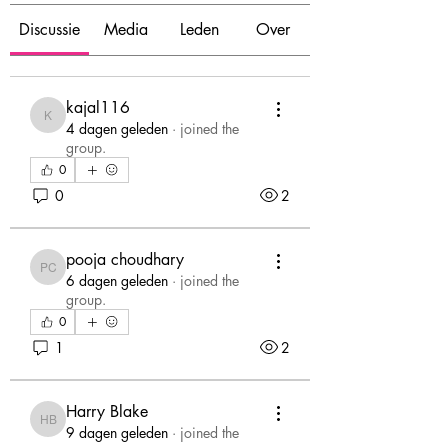
Discussie
Media
Leden
Over
kajal116
kajal116
4 dagen geleden
·
joined the
group.
0
0
2
pooja choudhary
pooja choudhary
6 dagen geleden
·
joined the
group.
0
1
2
Harry Blake
Harry Blake
9 dagen geleden
·
joined the