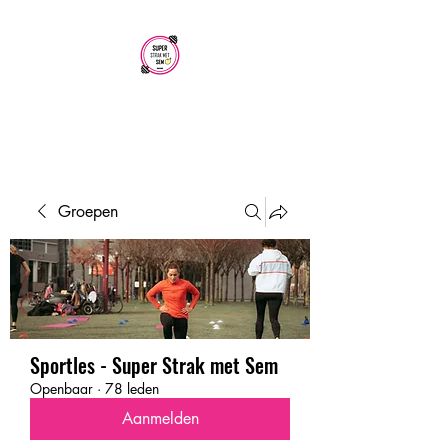
SUPER STRAK
MET SEM
Groepen
Sportles - Super Strak met Sem
Openbaar
·
78 leden
Aanmelden