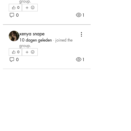
group.
0
0
1
xenya snape
10 dagen geleden
·
joined the
group.
0
0
1