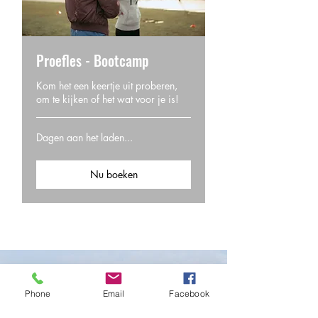
Proefles - Bootcamp
Kom het een keertje uit proberen,
om te kijken of het wat voor je is!
Dagen aan het laden...
Nu boeken
Check je agenda en reserveer snel een
Phone
Email
Facebook
plekje want vol = vol!