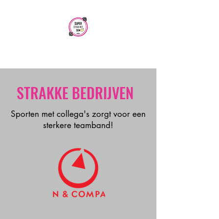
SUPER STRAK
MET SEM
STRAKKE BEDRIJVEN
Sporten met collega's zorgt voor een
sterkere teamband!