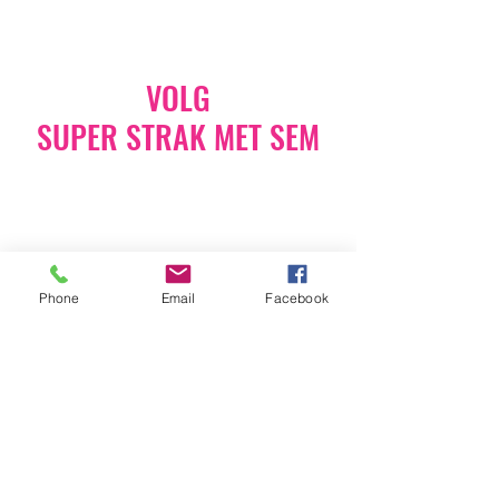
VOLG
SUPER STRAK MET SEM
Volg Super Strak Met Sem op Instagram en
blijf op de hoogte van alle acties. Zoals
verschillende gezonde recepten, feestdagen
klasjes, kortingen en nog veel meer!
Phone
Email
Facebook
STRAKKE INSTAGRAM
NEEM CONTACT OP