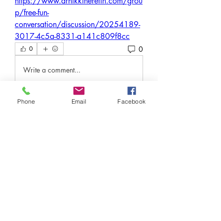
https://www.drnikkineretin.com/grou
p/free-fun-
conversation/discussion/20254189-
3017-4c5a-8331-a141c809f8cc
0
0
Write a comment...
Phone
Email
Facebook
Over
Welkom in de groep! Hier kun je
contact leggen met andere le
...
Meer lezen
leden
Under Amour
Volgen