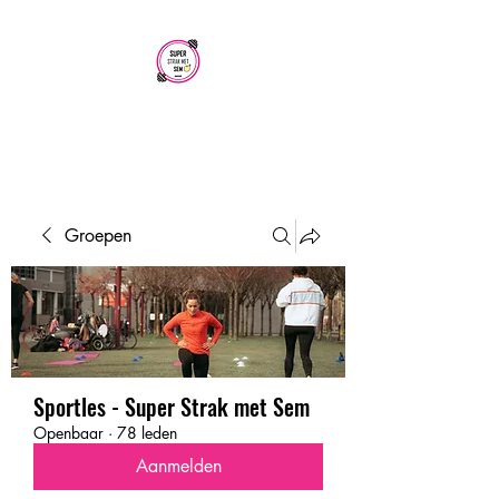
SUPER STRAK
MET SEM
Groepen
Sportles - Super Strak met Sem
Openbaar
·
78 leden
Aanmelden