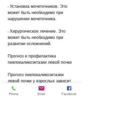
- Установка мочеточников. Это 
может быть необходимо при 
нарушении мочеточника.
- Хирургическое лечение. Это 
может быть необходимо при 
развитии осложнений.
Прогноз и профилактика 
пиелокаликоэктазии левой почки
Прогноз пиелокаликоэктазии 
левой почки у взрослых зависит 
от причины заболевания и 
степени его развития. При 
Phone
Email
Facebook
своевременном обращении к 
врачу и правильном лечении 
прогноз обычно благоприятный.