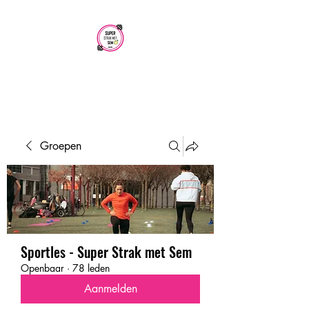
SUPER STRAK
MET SEM
Groepen
Sportles - Super Strak met Sem
Openbaar
·
78 leden
Aanmelden