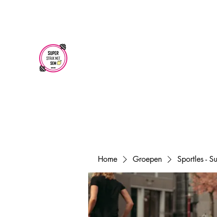
superstrakmetsem@gmail.com
SUPER STRAK
MET SEM
Home
Groepen
Sportles - 