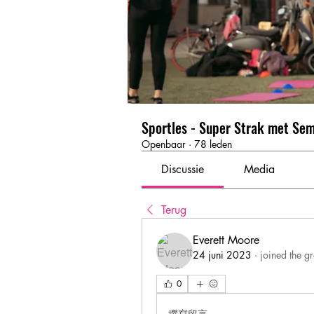
Sportles - Super Strak met Se
Openbaar
·
78 leden
Discussie
Media
Terug
Everett Moore
24 juni 2023
·
joined the g
0
撰寫留言......