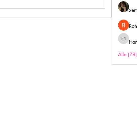
xen
Rah
Har
Harry B
Alle (78
Inschrijfformulier