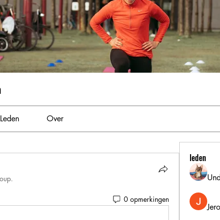
m
Leden
Over
leden
Und
roup.
0 opmerkingen
Jer