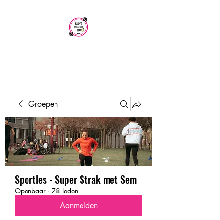
SUPER STRAK
MET SEM
Groepen
Sportles - Super Strak met Sem
Openbaar
·
78 leden
Aanmelden