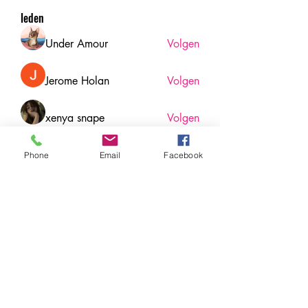
leden
Under Amour
Volgen
Jerome Holan
Volgen
xenya snape
Volgen
Rahul Rangwa
Volgen
Phone
Email
Facebook
Harry Blake
Volgen
Harry Blake
Alle (78) leden bekijken