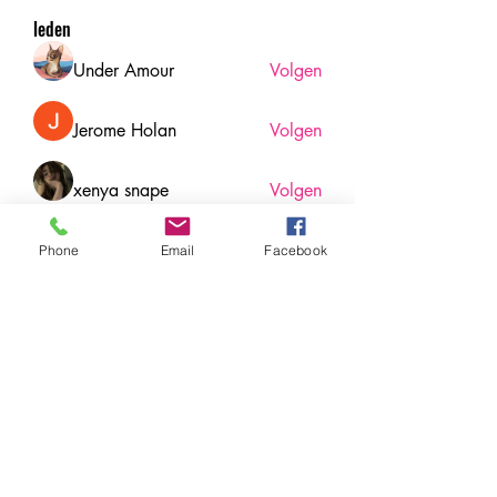
leden
Under Amour
Volgen
Jerome Holan
Volgen
xenya snape
Volgen
Rahul Rangwa
Volgen
Phone
Email
Facebook
Harry Blake
Volgen
Harry Blake
Alle (78) leden bekijken