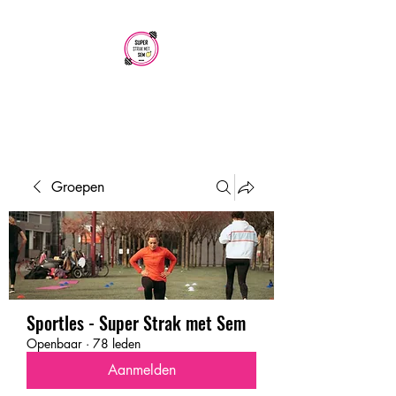
SUPER STRAK
MET SEM
Groepen
Sportles - Super Strak met Sem
Openbaar
·
78 leden
Aanmelden