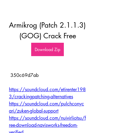
Armikrog (Patch 2.1.1.3) 
(GOG) Crack Free
Download Zip
 350c69d7ab
https://soundcloud.com/etirenter198
3/crackingpatching-alternatives
https://soundcloud.com/pulchconyc
ari/zuken-global-support
https://soundcloud.com/nuivirliotsu/f
ree-download-navisworks-freedom-
verified