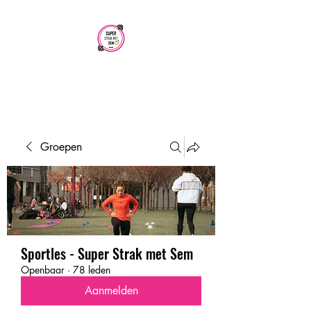
SUPER STRAK
MET SEM
Groepen
Sportles - Super Strak met Sem
Openbaar
·
78 leden
Aanmelden