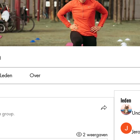
m
Leden
Over
leden
Und
e group.
Jer
2 weergaven