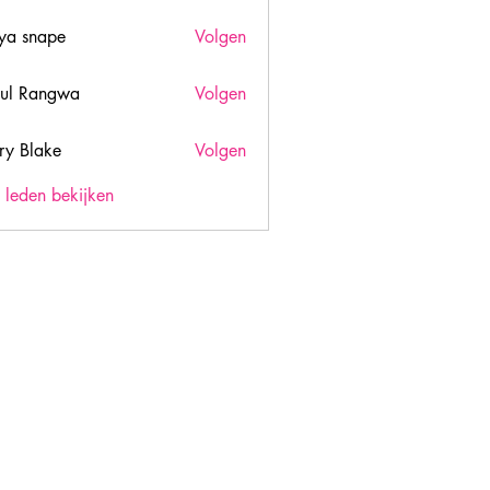
ya snape
Volgen
ul Rangwa
Volgen
ry Blake
Volgen
lake
) leden bekijken