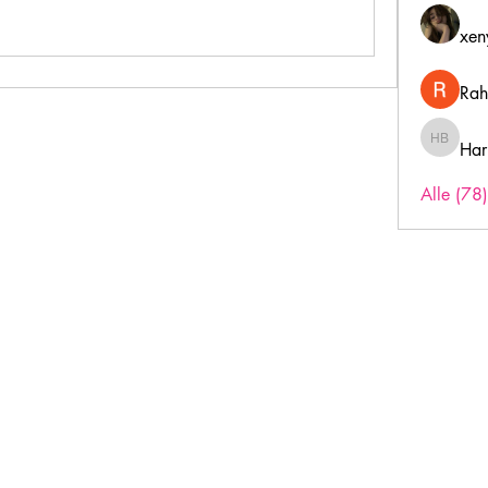
xen
Rah
Har
Harry B
Alle (78
Inschrijfformulier