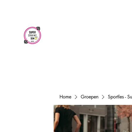
superstrakmetsem@gmail.com
SUPER STRAK
MET SEM
Home
Groepen
Sportles - 