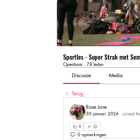
Sportles - Super Strak met Se
Openbaar
·
78 leden
Discussie
Media
Terug
Rose June
30 januari 2026
·
joined th
0
0 opmerkingen