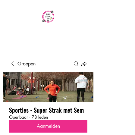
SUPER STRAK
MET SEM
Groepen
Sportles - Super Strak met Sem
Openbaar
·
78 leden
Aanmelden