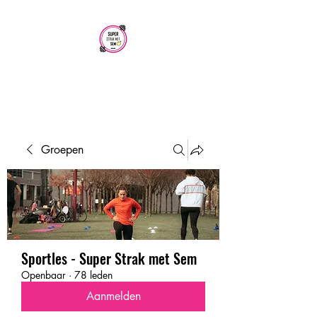
SUPER STRAK
MET SEM
Groepen
Sportles - Super Strak met Sem
Openbaar
·
78 leden
Aanmelden