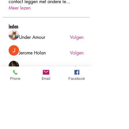
contact leggen met andere le
...
Meer lezen
leden
Under Amour
Volgen
Jerome Holan
Volgen
xenya snape
Volgen
Phone
Email
Facebook
Rahul Rangwa
Volgen
Harry Blake
Volgen
Harry Blake
Alle (78) leden bekijken