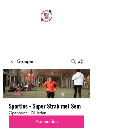
SUPER STRAK
MET SEM
Groepen
Sportles - Super Strak met Sem
Openbaar
·
78 leden
Aanmelden