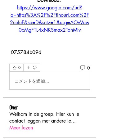
Download: 
https://www.google.com/url?
q=https%3A%2F%2Ftinourl.com%2F
2ueIuF&sa=D&sntz=1&usg=AOvVaw
0cMgFTL4xNKSmax2TanMiv
 075784b09d
0
0
コメントを追加…
Over
Welkom in de groep! Hier kun je
contact leggen met andere le
...
Meer lezen