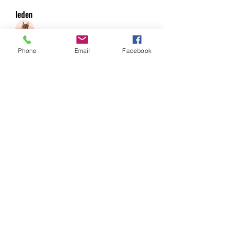
leden
Under Amour
Volgen
Phone
Email
Facebook
Jerome Holan
Volgen
xenya snape
Volgen
Rahul Rangwa
Volgen
Harry Blake
Volgen
Harry Blake
Alle (78) leden bekijken