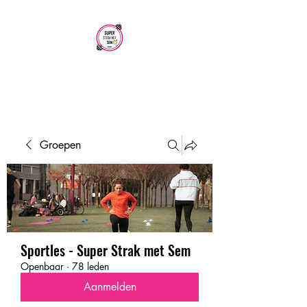
SUPER STRAK
MET SEM
Groepen
Sportles - Super Strak met Sem
Openbaar
·
78 leden
Aanmelden