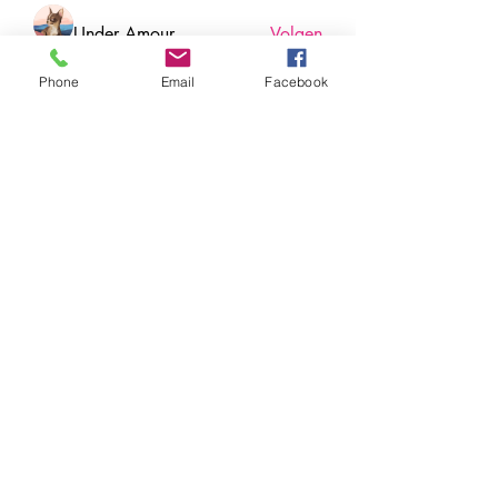
Under Amour
Volgen
Phone
Email
Facebook
Jerome Holan
Volgen
xenya snape
Volgen
Rahul Rangwa
Volgen
Harry Blake
Volgen
Harry Blake
Alle (78) leden bekijken