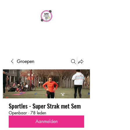
SUPER STRAK
MET SEM
Groepen
Sportles - Super Strak met Sem
Openbaar
·
78 leden
Aanmelden