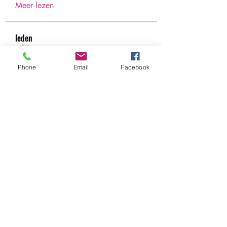
Meer lezen
leden
Under Amour
Volgen
Phone
Email
Facebook
Jerome Holan
Volgen
xenya snape
Volgen
Rahul Rangwa
Volgen
Harry Blake
Volgen
Harry Blake
Alle (78) leden bekijken