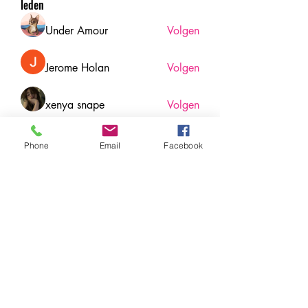
leden
Under Amour
Volgen
Jerome Holan
Volgen
xenya snape
Volgen
Rahul Rangwa
Volgen
Phone
Email
Facebook
Harry Blake
Volgen
Harry Blake
Alle (78) leden bekijken