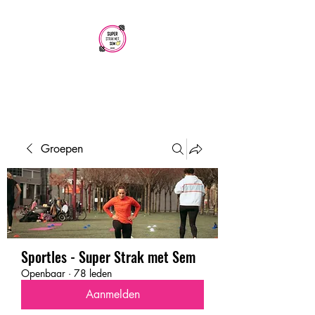
SUPER STRAK
MET SEM
Groepen
Sportles - Super Strak met Sem
Openbaar
·
78 leden
Aanmelden