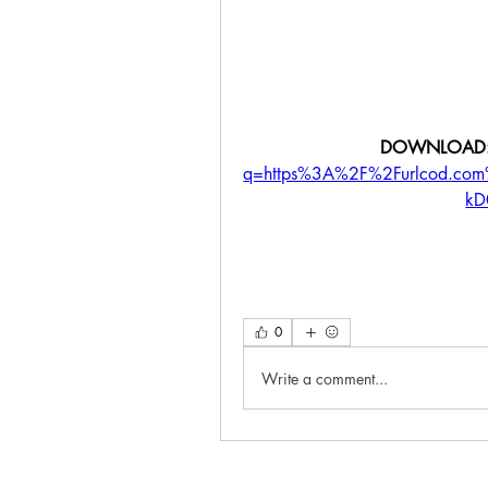
DOWNLOAD:
q=https%3A%2F%2Furlcod.c
kD
0
Write a comment...