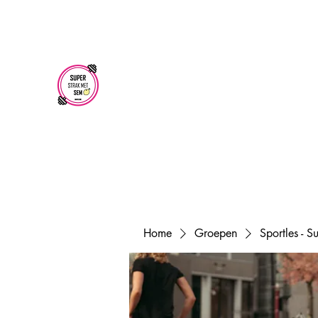
superstrakmetsem@gmail.com
SUPER STRAK
MET SEM
Home
Groepen
Sportles - 