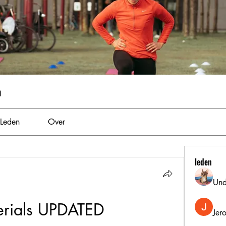
m
Leden
Over
leden
Und
erials UPDATED
Jer