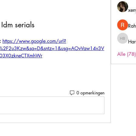
xen
Idm serials
Rah
 
https://www.google.com/url?
Har
Harry B
om%2F2u3Kzw&sa=D&sntz=1&usg=AOvVaw14v3V
Alle (78
03X0zkneCTXmhWr
0 opmerkingen