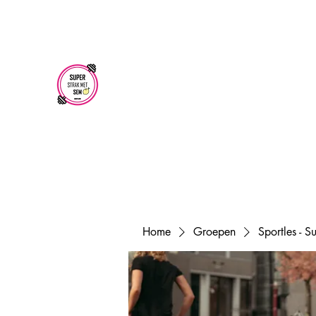
superstrakmetsem@gmail.com
SUPER STRAK
MET SEM
Home
Groepen
Sportles - 