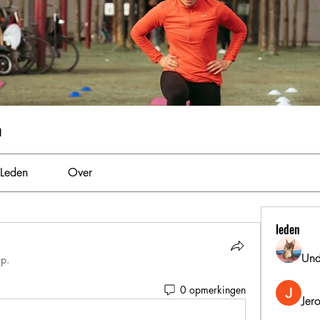
m
Leden
Over
leden
Und
up.
0 opmerkingen
Jer