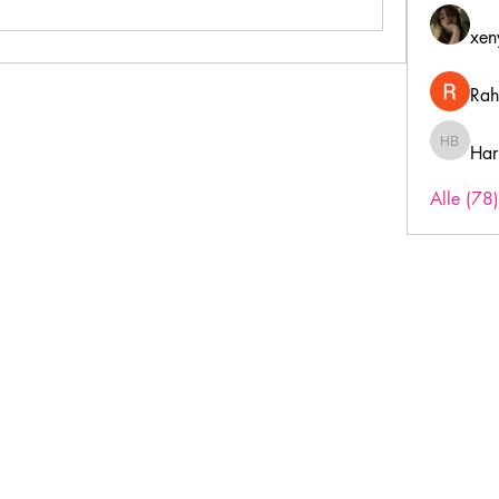
xen
Rah
Har
Harry B
Alle (78
Inschrijfformulier