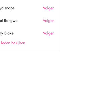
ya snape
Volgen
ul Rangwa
Volgen
ry Blake
Volgen
lake
) leden bekijken