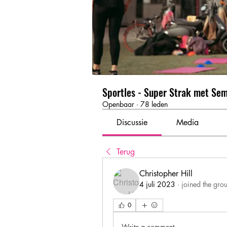
Sportles - Super Strak met Se
Openbaar
·
78 leden
Discussie
Media
Terug
Christopher Hill
4 juli 2023
·
joined the gro
0
Write a comment...