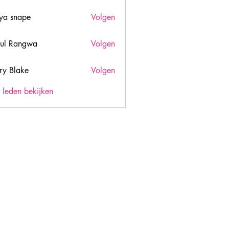
ya snape
Volgen
ul Rangwa
Volgen
ry Blake
Volgen
lake
) leden bekijken