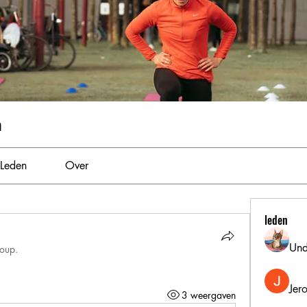
m
Leden
Over
leden
Und
roup.
Jer
3 weergaven