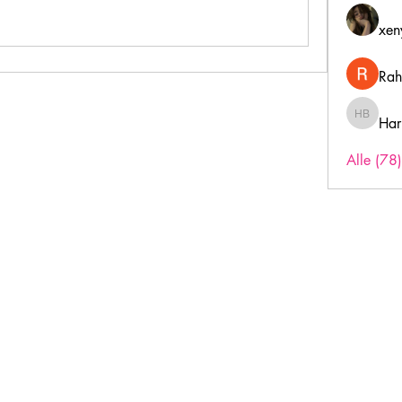
xen
Rah
Har
Harry B
Alle (78
Inschrijfformulier