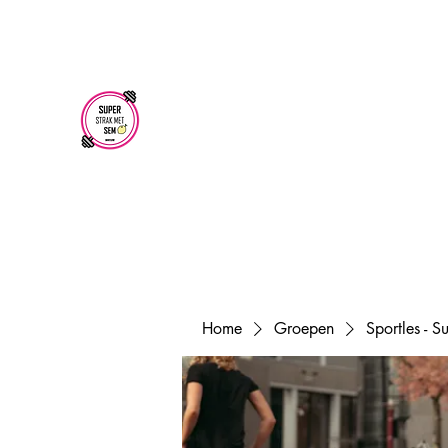
superstrakmetsem@gmail.com
SUPER STRAK
MET SEM
Home
Groepen
Sportles - 