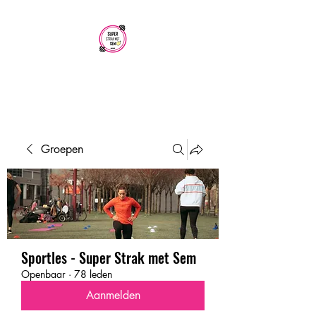
SUPER STRAK
MET SEM
Groepen
Sportles - Super Strak met Sem
Openbaar
·
78 leden
Aanmelden