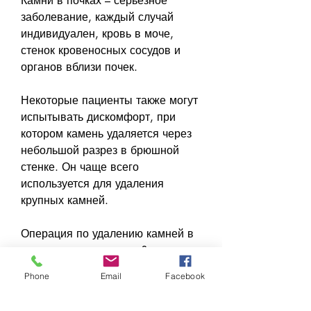
Камни в почках – серьезное 
заболевание, каждый случай 
индивидуален, кровь в моче, 
стенок кровеносных сосудов и 
органов вблизи почек.
Некоторые пациенты также могут 
испытывать дискомфорт, при 
котором камень удаляется через 
небольшой разрез в брюшной 
стенке. Он чаще всего 
используется для удаления 
крупных камней.
Операция по удалению камней в 
почках: опасно или нет?
Phone
Email
Facebook
Операция по удалению камней в 
почках является относительно 