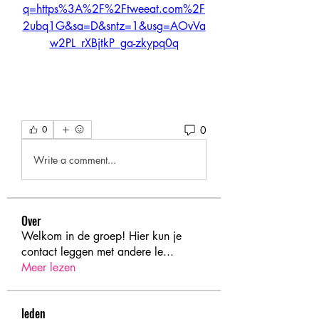
q=https%3A%2F%2Ftweeat.com%2F
2ubq1G&sa=D&sntz=1&usg=AOvVa
w2PL_rXBjtkP_ga-zkypq0q
0
0
Write a comment...
Over
Welkom in de groep! Hier kun je
contact leggen met andere le
...
Meer lezen
leden