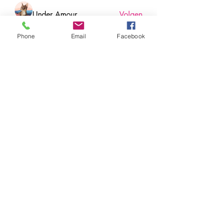
Under Amour
Volgen
Phone
Email
Facebook
Jerome Holan
Volgen
xenya snape
Volgen
Rahul Rangwa
Volgen
Harry Blake
Volgen
Harry Blake
Alle (78) leden bekijken