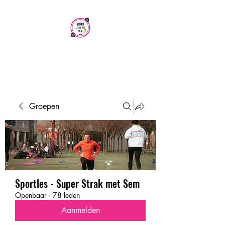
SUPER STRAK
MET SEM
Groepen
Sportles - Super Strak met Sem
Openbaar
·
78 leden
Aanmelden