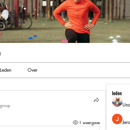
m
Leden
Over
leden
Und
 group.
Jer
1 weergave