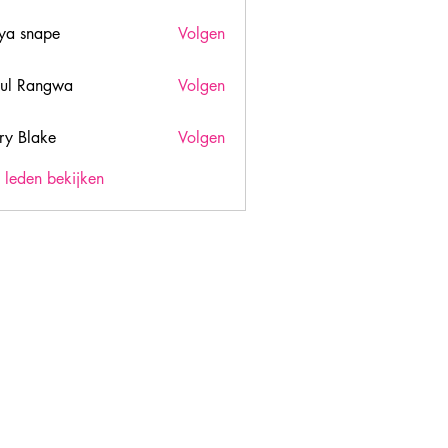
ya snape
Volgen
ul Rangwa
Volgen
ry Blake
Volgen
lake
) leden bekijken