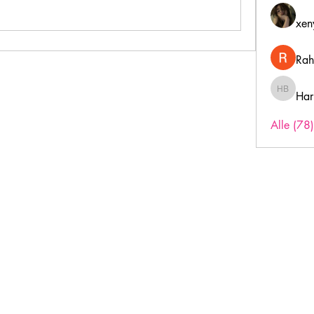
xen
Rah
Har
Harry B
Alle (78
Inschrijfformulier