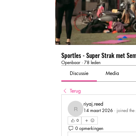
Sportles - Super Strak met Se
Openbaar
·
78 leden
Discussie
Media
Terug
riyaj.reed
14 maart 2026
·
joined the
riyaj.reed
0
0 opmerkingen