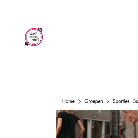
superstrakmetsem@gmail.com
SUPER STRAK
MET SEM
Home
Groepen
Sportles - 