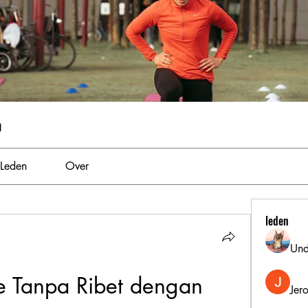
m
Leden
Over
leden
Und
 Tanpa Ribet dengan 
Jer