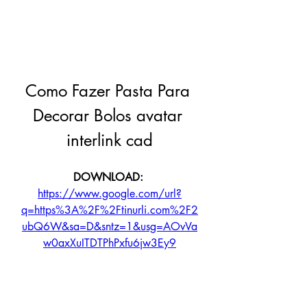
Como Fazer Pasta Para 
Decorar Bolos avatar 
interlink cad
DOWNLOAD: 
https://www.google.com/url?
q=https%3A%2F%2Ftinurli.com%2F2
ubQ6W&sa=D&sntz=1&usg=AOvVa
w0axXuITDTPhPxfu6jw3Ey9