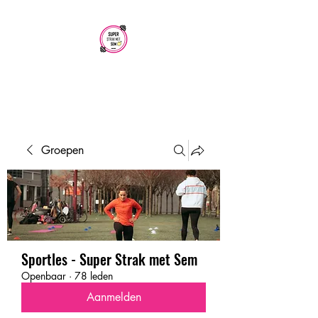
SUPER STRAK
MET SEM
Groepen
Sportles - Super Strak met Sem
Openbaar
·
78 leden
Aanmelden