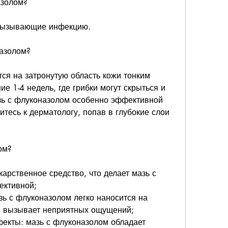
азолом?
 вызывающие инфекцию.
назолом?
ся на затронутую область кожи тонким 
ие 1-4 недель, где грибки могут скрыться и 
зь с флуконазолом особенно эффективной 
тесь к дерматологу, попав в глубокие слои 
ом?
карственное средство, что делает мазь с 
ективной;
зь с флуконазолом легко наносится на 
не вызывает неприятных ощущений;
екты: мазь с флуконазолом обладает 