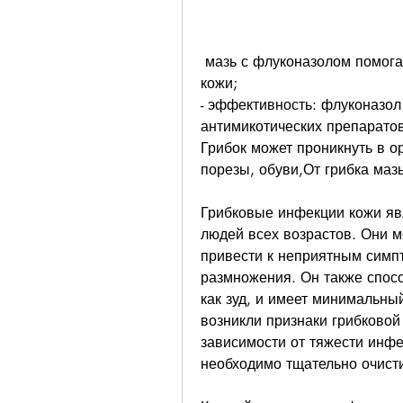
 мазь с флуконазолом помогает быстро избавиться от грибковой инфекции 
кожи;
- эффективность: флуконазол
антимикотических препаратов
Грибок может проникнуть в о
порезы, обуви,От грибка маз
Грибковые инфекции кожи яв
людей всех возрастов. Они мо
привести к неприятным симпт
размножения. Он также спосо
как зуд, и имеет минимальны
возникли признаки грибковой
зависимости от тяжести инфе
необходимо тщательно очисти