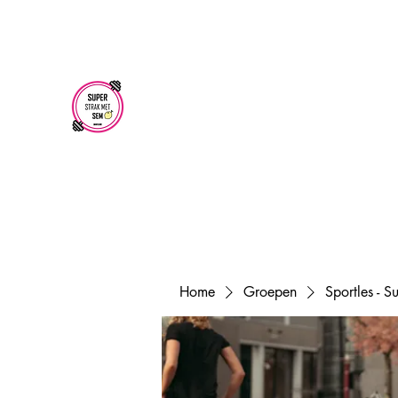
superstrakmetsem@gmail.com
SUPER STRAK
MET SEM
Home
Groepen
Sportles - 