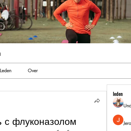
m
Leden
Over
leden
Und
ь с флуконазолом
Jer