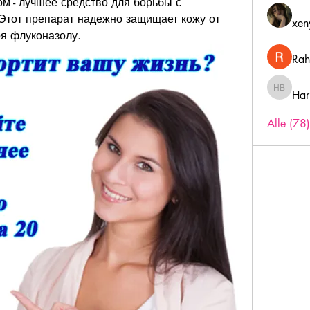
м - лучшее средство для борьбы с 
Этот препарат надежно защищает кожу от 
xen
ря флуконазолу.
Rah
Har
Harry B
Alle (78