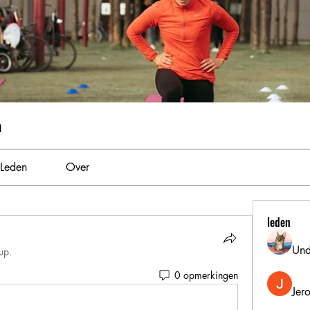
m
Leden
Over
leden
Und
up.
0 opmerkingen
Jer