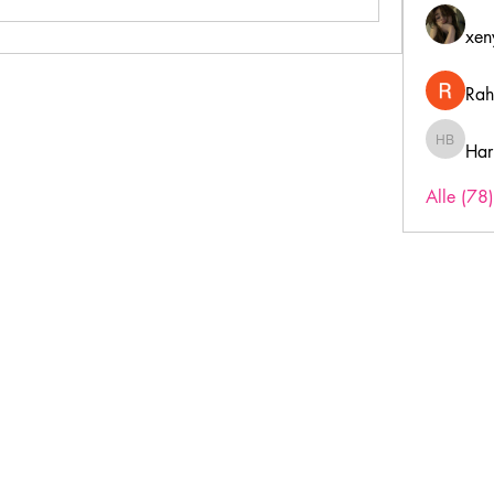
xen
Rah
Har
Harry B
Alle (78
Inschrijfformulier