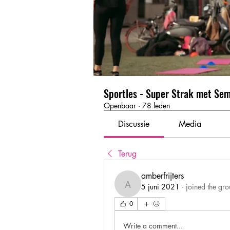
Sportles - Super Strak met Se
Openbaar
·
78 leden
Discussie
Media
Terug
amberfrijters
5 juni 2021
·
joined the gro
amberfrijters
0
Write a comment...