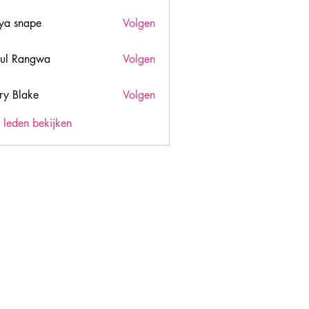
ya snape
Volgen
ul Rangwa
Volgen
ry Blake
Volgen
lake
) leden bekijken