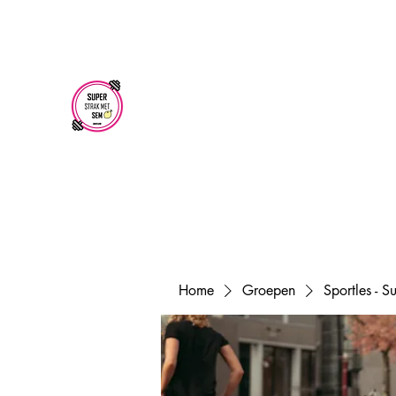
superstrakmetsem@gmail.com
SUPER STRAK
MET SEM
Home
Groepen
Sportles - 