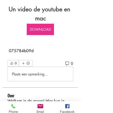
Un video de youtube en 
mac
DOWNLOAD
 075784b09d
0
0
Plaats een opmerking...
Over
Welkom in de groep! Hier kun je
contact leggen met andere le
...
Meer lezen
Phone
Email
Facebook