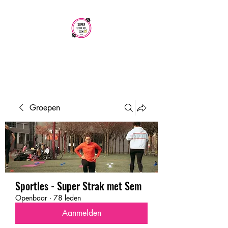
SUPER STRAK
MET SEM
Groepen
Sportles - Super Strak met Sem
Openbaar
·
78 leden
Aanmelden