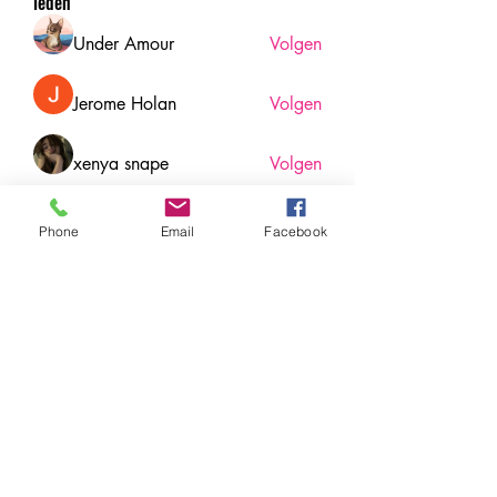
leden
Under Amour
Volgen
Jerome Holan
Volgen
xenya snape
Volgen
Rahul Rangwa
Volgen
Phone
Email
Facebook
Harry Blake
Volgen
Harry Blake
Alle (78) leden bekijken