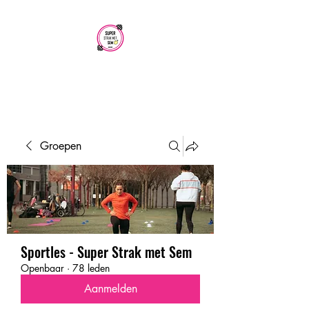
SUPER STRAK
MET SEM
Groepen
Sportles - Super Strak met Sem
Openbaar
·
78 leden
Aanmelden