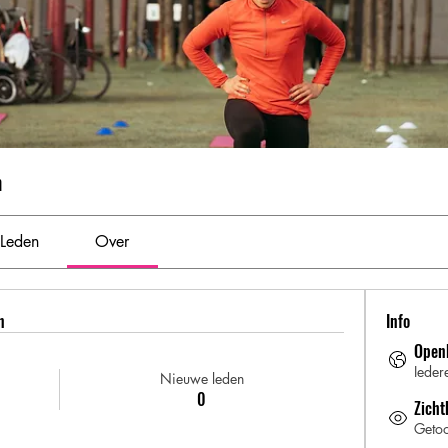
m
Leden
Over
n
Info
Open
Ieder
Nieuwe leden
0
Zicht
Getoo