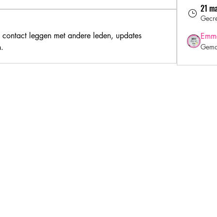
21 m
Gecr
 contact leggen met andere leden, updates 
Emme
.
Gema
Inschrijfformulier