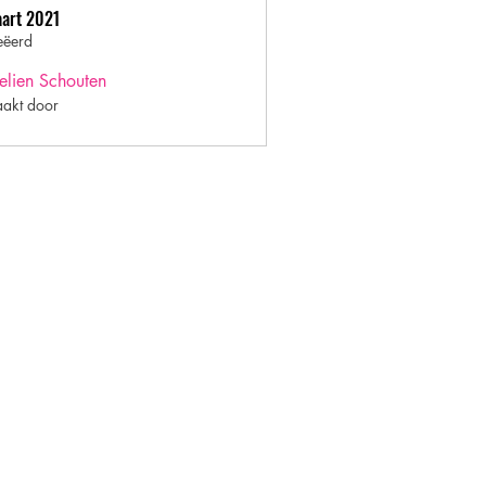
aart 2021
eëerd
lien Schouten
akt door