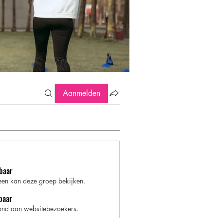
Aanmelden
baar
een kan deze groep bekijken.
baar
nd aan websitebezoekers.