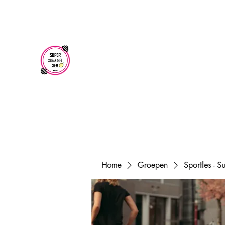
superstrakmetsem@gmail.com
SUPER STRAK
MET SEM
Home
Groepen
Sportles - 